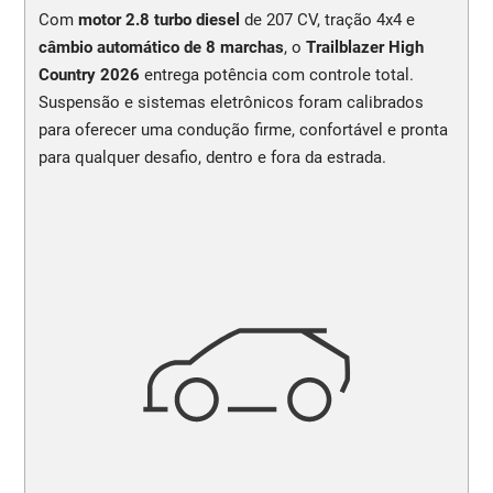
PARTIDA REMOTA E FARÓIS AUTOMÁTICOS
Com
motor 2.8 turbo diesel
de 207 CV, tração 4x4 e
mais conveniência para cada saída
câmbio automático de 8 marchas
, o
Trailblazer High
Country 2026
entrega potência com controle total.
AR-CONDICIONADO DIGITAL
Suspensão e sistemas eletrônicos foram calibrados
temperatura precisa para uma viagem
mais agradável
para oferecer uma condução firme, confortável e pronta
para qualquer desafio, dentro e fora da estrada.
Solicitar contato